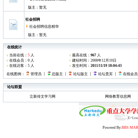
版主：暂无
社会招聘
社会招聘信息精华
版主：暂无
在线统计
v
当前在线：
5
人
v
最高在线：
967
人
v
在线会员：0 人
v
建站时间：2008年12月10日
v
在线访客：5 人
v
发生时间：
2011/11/19 18:04:43
在线图例：
管理员 ┋
总版主 ┋
论坛版主 ┋
论坛贵宾 ┋
在线会员
论坛联盟
立新传文学习网
网络教育信息网
Powered By:
BBS MA