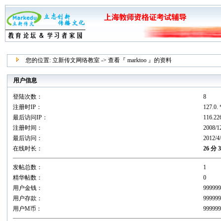
您的位置:
立新传文网络教室
-> 查看『 marktoo 』的资料
用户信息
登陆次数：
8
注册时IP：
127.0.
最后访问IP：
116.22
注册时间：
2008/1
最后访问：
2012/4
在线时长：
26 分 
发帖总数：
1
精华帖数：
0
用户金钱：
9999
用户存款：
9999
用户M币：
9999