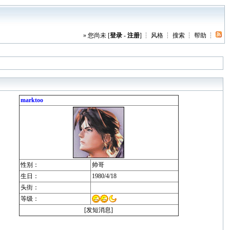
» 您尚未 [
登录
-
注册
] ┆
风格
┆
搜索
┆
帮助
┆
marktoo
性别：
帅哥
生日：
1980/4/18
头街：
等级：
[发短消息]