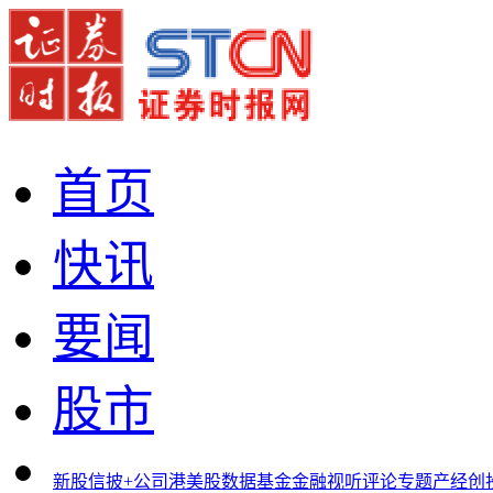
首页
快讯
要闻
股市
新股
信披+
公司
港美股
数据
基金
金融
视听
评论
专题
产经
创