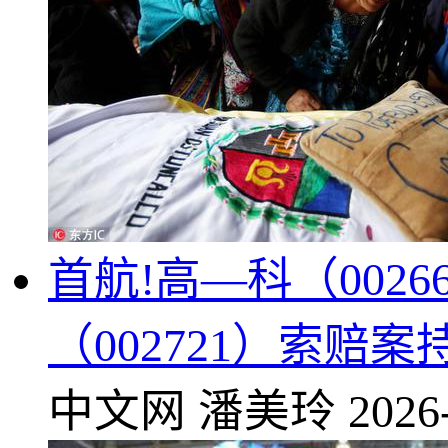
首航!高—科（002
（002721）索赔
中文网
潘美玲
2026