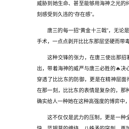
威胁到她生命、甚至能够用海神之光的
刻感受到久违的“存在感”。
唐三的每一招“黄金十三戟”，无论是
手术，一点点剥开比比东那层坚硬而带
这种交锋的张力，在唐三使出那招著
出，带着海神的威严与唐三必胜的🔥决
穿透了比比东的防御，更是在精神层面彻
在那一刻，比比东的表情是复杂的，那
确实给人一种她在这种高强度的博弈中
这不仅仅是武力的压制，更是一种
快，蓝银草的缠绕、八蛛矛的突刺、再