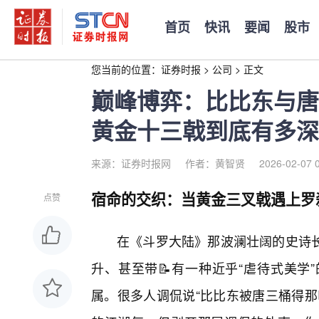
首页
快讯
要闻
股市
您当前的位置：
证券时报
>
公司
>
正文
巅峰博弈：比比东与唐
黄金十三戟到底有多深
来源：证券时报网
作者：黄智贤
2026-02-07 
宿命的交织：当黄金三叉戟遇上罗
点赞
在《斗罗大陆》那波澜壮阔的史诗
升、甚至带📝有一种近乎“虐待式美学
属。很多人调侃说“比比东被唐三桶得那