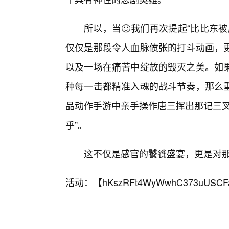
所以，当🙂我们再次提起“比比东
仅仅是那段令人血脉偾张的打斗动画，
以及一场在痛苦中绽放的毁灭之美。如
种每一击都精准入魂的战斗节奏，那么
品动作手游中亲手操作唐三挥出那记三叉
乎”。
这不仅是感官的饕餮盛宴，更是对
活动：【
hKszRFt4WyWwhC373uUSCF