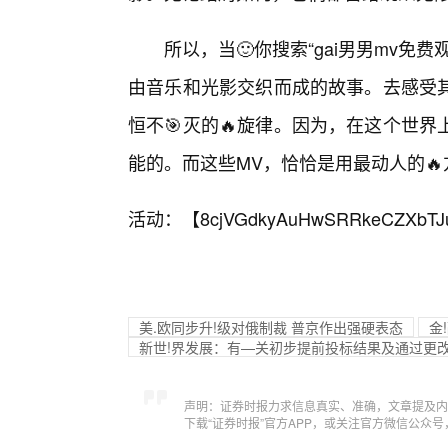
所以，当🙂你搜索“gai男男mv免
由音乐和光影交织而成的故事。去感受
恒不🎯灭的🔥旋律。因为，在这个世
能的。而这些MV，恰恰是用最动人的
活动：【
8cjVGdkyAuHwSRRkeCZXbTJ
美.欧同步升!级对俄制裁 普京作出强硬表态
金
新世!界发展：有—关初步提前投标结果及通过更
声明：证券时报力求信息真实、准确，文章提及内
下载“证券时报”官方APP，或关注官方微信公众