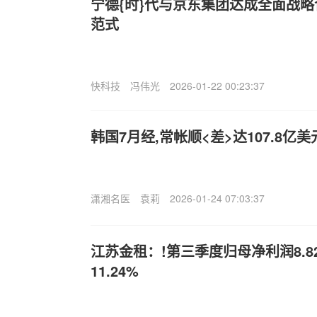
宁德{时}代与京东集团达成全面战略
范式
快科技
冯伟光
2026-01-22 00:23:37
韩国7月经,常帐顺<差>达107.8
潇湘名医
袁莉
2026-01-24 07:03:37
江苏金租：!第三季度归母净利润8.
11.24%