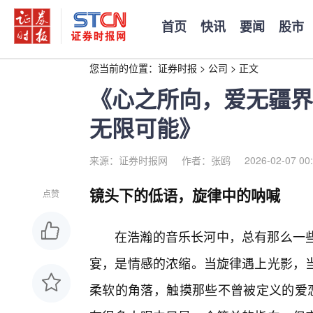
首页
快讯
要闻
股市
您当前的位置：
证券时报
>
公司
>
正文
《心之所向，爱无疆界
无限可能》
来源：证券时报网
作者：张鸥
2026-02-07 00
镜头下的低语，旋律中的呐喊
点赞
在浩瀚的音乐长河中，总有那么一
宴，是情感的浓缩。当旋律遇上光影，当
柔软的角落，触摸那些不曾被定义的爱恋