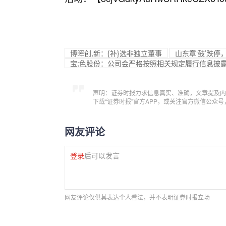
博晖创,新：{补}选非独立董事
山东章‘鼓’跌停
宝;色股份：公司会严格按照相关规定履行信息披
声明：证券时报力求信息真实、准确，文章提及内
下载“证券时报”官方APP，或关注官方微信公众
网友评论
登录
后可以发言
网友评论仅供其表达个人看法，并不表明证券时报立场