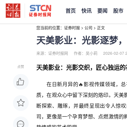
首页
快讯
要闻
股市
您当前的位置：
证券时报
>
公司
>
正文
天美影业：光影逐梦，
来源：证券时报网
作者：吴小莉
2026-02-07 
天美影业：光影交织，匠心独运的
点赞
在日新月异的🔥影视传媒领域，
质，在观众心中留下深刻的烙印。天美影
断探索、雕琢，并最终呈现出令人惊叹
司，更像是一个孕育梦想、点燃激情的