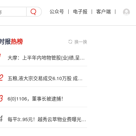
公众号
电子报
客户端
时报
热榜
换一换
大摩：上半年内地物管股{业}绩,呈初期稳定迹象 升万物云评级至“增持”
五粮,液大宗交易成交6.10万股 成交额705.16万元
6{0}1106，董事长被逮捕！
每平3:.95元！越秀云萃物业费曝光，与隔壁云悦仅差2分钱