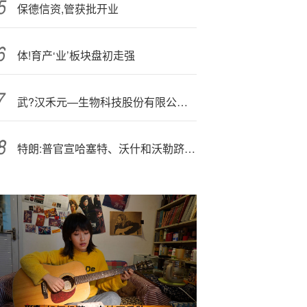
保德信资,管获批开业
体!育产‘业’板块盘初走强
武?汉禾元—生物科技股份有限公司董事会秘书李雪女士致结束词
特朗:普官宣哈塞特、沃什和沃勒跻身美联储主席决赛圈