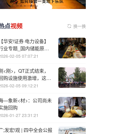
热点
视频
换一换
【华安!证券·电力设备】
行业专题_国内储能原材
料价格上涨，英国大储放
2026-02-05 07:07:21
量增长
刚<刚>，QT正式结束，
回购设施使用激增，这对
整体流动性意味着什么？
2026-02-05 09:12:21
海—象新<材>：公司尚未
实施回购
2026-01-27 23:31:21
广;发宏!观 | 四中全会公报