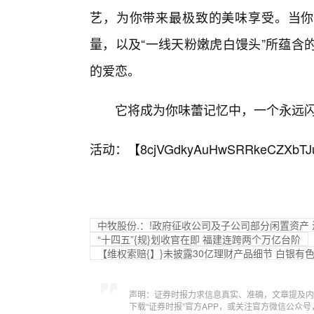
艺，为你带来最极致的美味享受。当你
量，以及“一线天粉嫩虎白馒头”所蕴含
的爱恋。
它将成为你味蕾记忆中，一个永远
活动：【
8cjVGdkyAuHwSRRkeCZXbTJ
中牧股份.：!政府征收公司及子公司部分闲置资产 涉
“十四五”{规}划收官在即 福建连跨两个万亿台阶
【维权索赔{】}未披露30亿理财产品细节 白银有色
声明：证券时报力求信息真实、准确，文章提及内
下载“证券时报”官方APP，或关注官方微信公众