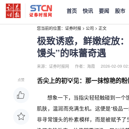
首页
快讯
要闻
股市
您当前的位置：
证券时报
>
公司
>
正文
极致诱惑，鲜嫩绽放：
馒头”的味蕾奇遇
来源：证券时报网
作者：海霞
2026-02-09 02
舌尖上的初💡见：那一抹惊艳的粉
点赞
想象一下，当指尖轻轻触碰到一个
肌肤，温润而充满生机。这便是“极品一
非寻常馒头的朴素模样，而是被赋予了生