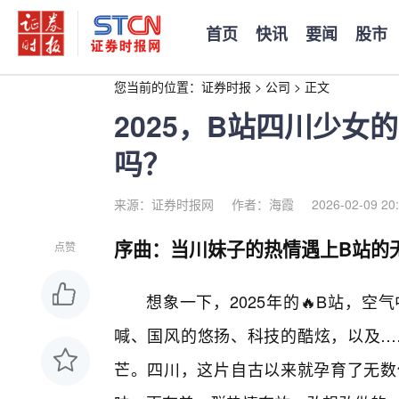
首页
快讯
要闻
股市
您当前的位置：
证券时报
>
公司
>
正文
2025，B站四川少女
吗？
来源：证券时报网
作者：海霞
2026-02-09 20
序曲：当川妹子的热情遇上B站的
点赞
想象一下，2025年的🔥B站，
喊、国风的悠扬、科技的酷炫，以及…
芒。四川，这片自古以来就孕育了无数