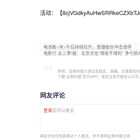
活动：【
8cjVGdkyAuHwSRRkeCZXbTJ
电池板<块>午后持续拉升，恩捷股份冲击涨停
电影行.业三季!报：北京文化“增收不增利” 净亏损3.
声明：证券时报力求信息真实、准确，文章提及内
下载“证券时报”官方APP，或关注官方微信公众
网友评论
登录
后可以发言
网友评论仅供其表达个人看法，并不表明证券时报立场