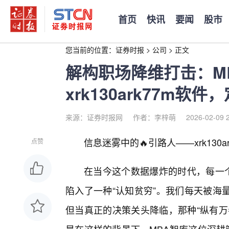
首页
快讯
要闻
股市
您当前的位置：
证券时报
>
公司
>
正文
解构职场降维打击：M
xrk130ark77m
来源：证券时报网
作者：李梓萌
2026-02-09 
信息迷雾中的🔥引路人——xrk130a
点赞
在当今这个数据爆炸的时代，每一
陷入了一种“认知贫穷”。我们每天被海
但当真正的决策关头降临，那种“纵有万