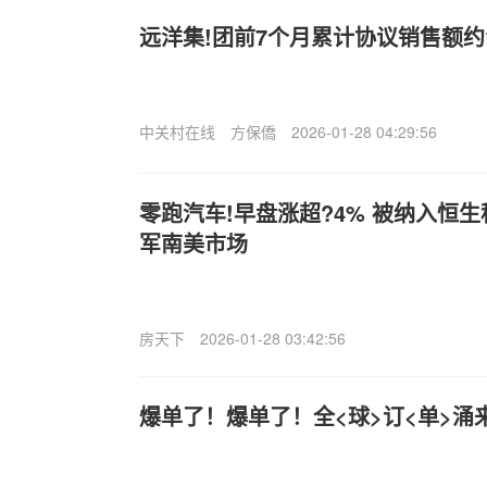
远洋集!团前7个月累计协议销售额约1
中关村在线
方保僑
2026-01-28 04:29:56
零跑汽车!早盘涨超?4% 被纳入恒
军南美市场
房天下
2026-01-28 03:42:56
爆单了！爆单了！全<球>订<单>涌