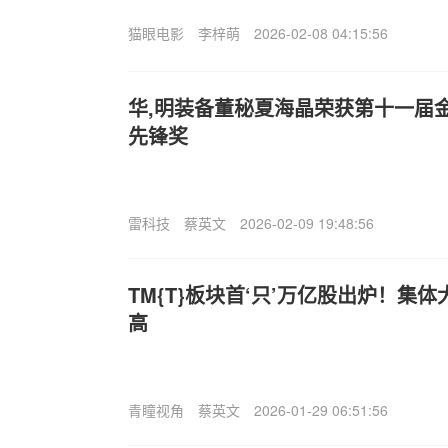
猫眼电影
李梓萌
2026-02-08 04:15:56
华,明装备董秘夏海晶荣获第十一届
先锋奖
雷科技
蔡英文
2026-02-09 19:48:56
TM{T}板块首‘只’万亿股出炉！集
高
青瞳视角
蔡英文
2026-01-29 06:51:56