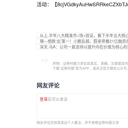
活动：【
8cjVGdkyAuHwSRRkeCZXbTJ
从上.半年八大精准市<场>验证，看下半年五大核心
理—想跌‘出’第一！小鹏反超、蔚来带着21亿融
深天.马A：公司一直坚持以提升内在价值为核心的
声明：证券时报力求信息真实、准确，文章提及内
下载“证券时报”官方APP，或关注官方微信公众
网友评论
登录
后可以发言
网友评论仅供其表达个人看法，并不表明证券时报立场