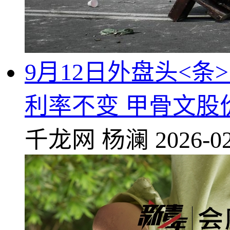
9月12日外盘头<条
利率不变 甲骨文股
千龙网
杨澜
2026-02