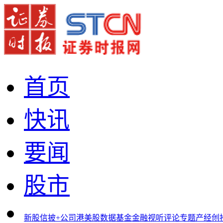
首页
快讯
要闻
股市
新股
信披+
公司
港美股
数据
基金
金融
视听
评论
专题
产经
创