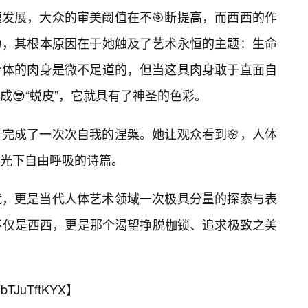
发展，大众的审美阈值在不🎯断提高，而西西的作
力，其根本原因在于她触及了艺术永恒的主题：生命
个体的肉身是微不足道的，但当这具肉身敢于直面自
😎“蜕皮”，它就具有了神圣的色彩。
完成了一次次自我的涅槃。她让观众看到🌸，人体
光下自由呼吸的诗篇。
就，更是当代人体艺术领域一次极具分量的探索与表
不仅是西西，更是那个渴望挣脱枷锁、追求极致之美
bTJuTftKYX
】