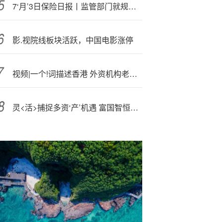
7‘月’3日保险日报丨监管部门就规范财险公司非车险业务征求意见，上半年保险业增资“补血”势头强劲
影.视院线板块活跃，中国电影涨停
视频|一个!词描述香港 外资机构老板们这样!说！
灵<活>捕捉多资‘产’机遇 富国智恒稳健90天持有期FOF正式发行