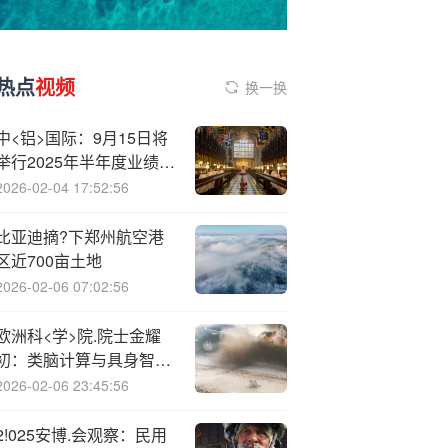
热点
视频
换一换
中<铝>国际：9月15日将
举行2025年半年度业绩说
明会
2026-02-04 17:52:56
比亚迪摘?下郑州航空港
区近700亩土地
2026-02-06 07:02:56
欧洲科<学>院.院士金耀
初：类脑计算与具身智能
结合，能让大模型产生自
2026-02-06 23:45:56
主学习能力
2!025安博.会观察：民用