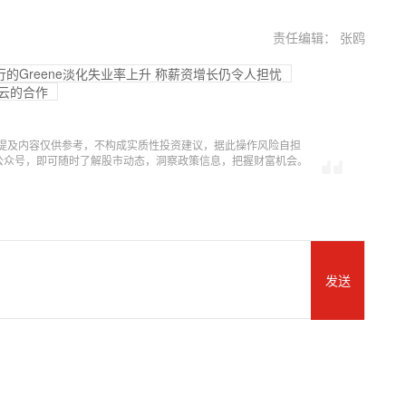
责任编辑： 张鸥
行的Greene淡化失业率上升 称薪资增长仍令人担忧
里云的合作
提及内容仅供参考，不构成实质性投资建议，据此操作风险自担
信公众号，即可随时了解股市动态，洞察政策信息，把握财富机会。
发送