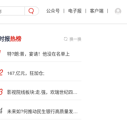
公众号
电子报
客户端
时报
热榜
换一换
特?朗:普，宴请！他没在名单上
167,亿元，狂加仓;
影视院线板块:走.强，欢瑞世纪四连板
未来如?何推动民生银行高质量发—展？李彬：要做好五方面工作