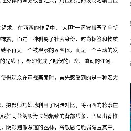
性身体的🔥刻板📘定义，用最原始的线条勾勒出最
渴求。在西西的作品中，“大胆”一词被赋予了全新
的裸露，而是一种剥离了社会身份、时尚标签和物质
她不再是一个被观察的🔥客体，而是一个主动的发
的光线下，都幻化成了起伏的山峦、流动的江河。
，使得观众在审视画面时，首先感受到的是一种宏大
魂。摄影师巧妙地利用了明暗对比，将西西的轮廓在
光线如同丝绸般滑过她紧致的背部线条，凸显出脊椎
候，阴影则像深邃的丛林，将敏感与脆弱隐匿其中。