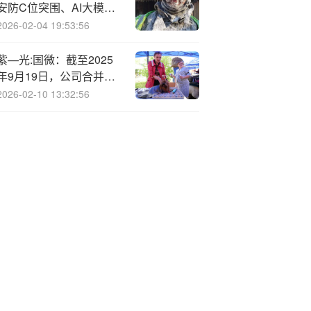
安防C位突围、AI大模型
遍地开花，红海竞争隐忧
2026-02-04 19:53:56
难掩
紫—光:国微：截至2025
年9月19日，公司合并普
通账户和融资融券信用账
2026-02-10 13:32:56
户全体股东总数为
183396户