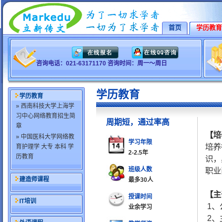
首页
学历教育
咨询电话：021-63171170 咨询时间：周一～周日
学历教育
学历教育
» 西南科技大学上海学
习中心网络教育招生简
周期短，通过率高
章
【培
» 中国医科大学网络教
学习年限
培养
育护理学 大专 本科 学
2-2.5年
历教育
识，
班级人数
职业
建造师课程
最多30人
【主
授课时间
IT培训
1、
业余学习
2、