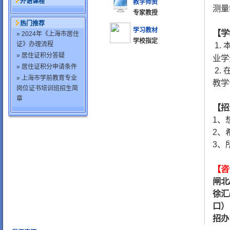
外语课程
教学师资
测量
专家教授
热门推荐
学习教材
【学
» 2024年《上海市居住
学校指定
证》办理流程
1.
» 居住证积分答疑
业学
» 居住证积分申请条件
2.
» 上海市学前教育专业
教学
岗位证书培训班招生简
章
【招
1、
2、
3、
【咨
闸北
徐汇
口）
招办