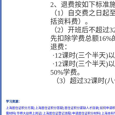
2
、退费按如下标准
（
1
）自交费之日起
括资料费）。
（
2
）开班后不超过
3
先扣除学费总额
16%
退费：
·
12
课时
(
三个半天
)
以
·
12
课时
(
三个半天
)
以
50%
学费。
（
3
）超过
32
课时
(
八
学习资源
：
wow gold
buy wow gold
cheap wow gold
上海居住证积分方案|
上海居住证积分答疑|
居住证积分紧缺人才目录|
如何申请积
需材料|
华师大幼师上岗证|
上海居住证登记流程|
申请居住证积分材料|
上海本科