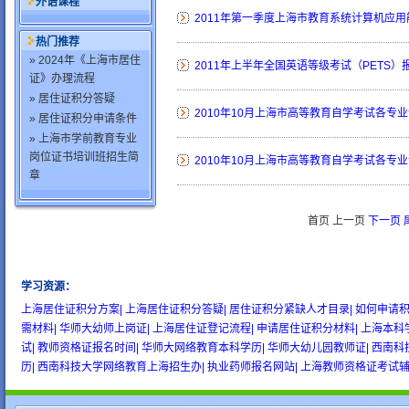
外语课程
2011年第一季度上海市教育系统计算机应用
热门推荐
» 2024年《上海市居住
2011年上半年全国英语等级考试（PETS）
证》办理流程
» 居住证积分答疑
2010年10月上海市高等教育自学考试各专
» 居住证积分申请条件
» 上海市学前教育专业
岗位证书培训班招生简
2010年10月上海市高等教育自学考试各专
章
首页 上一页
下一页
学习资源
：
wow gold
buy wow gold
cheap wow gold
上海居住证积分方案|
上海居住证积分答疑|
居住证积分紧缺人才目录|
如何申请积
需材料|
华师大幼师上岗证|
上海居住证登记流程|
申请居住证积分材料|
上海本科
试|
教师资格证报名时间|
华师大网络教育本科学历|
华师大幼儿园教师证|
西南科
历|
西南科技大学网络教育上海招生办|
执业药师报名网站|
上海教师资格证考试辅