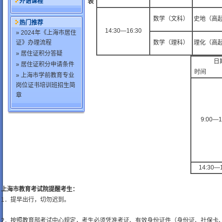
外语课程
表
数学（文科）
史地（高
热门推荐
14:30—16:30
» 2024年《上海市居住
证》办理流程
数学（理科）
理化（高
» 居住证积分答疑
日
» 居住证积分申请条件
时间
» 上海市学前教育专业
岗位证书培训班招生简
章
9:00—1
14:30—
上海市教育考试院提醒考生：
1．提早出行，切勿迟到。
2．按照教育部考试中心规定，考生必须凭准考证、有效身份证件（身份证、社保卡