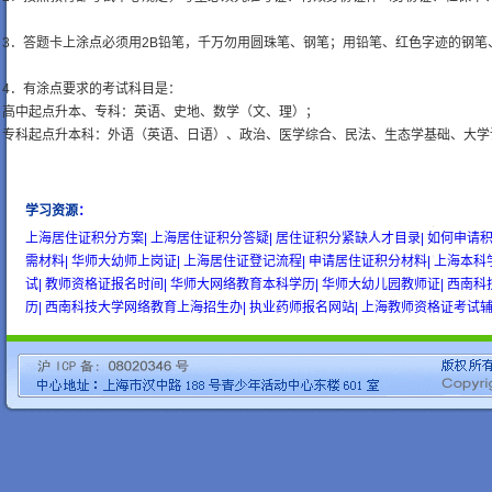
3．答题卡上涂点必须用2B铅笔，千万勿用圆珠笔、钢笔；用铅笔、红色字迹的钢
4．有涂点要求的考试科目是：
高中起点升本、专科：英语、史地、数学（文、理）；
专科起点升本科：外语（英语、日语）、政治、医学综合、民法、生态学基础、大学
学习资源
：
wow gold
buy wow gold
cheap wow gold
上海居住证积分方案|
上海居住证积分答疑|
居住证积分紧缺人才目录|
如何申请积
需材料|
华师大幼师上岗证|
上海居住证登记流程|
申请居住证积分材料|
上海本科
试|
教师资格证报名时间|
华师大网络教育本科学历|
华师大幼儿园教师证|
西南科
历|
西南科技大学网络教育上海招生办|
执业药师报名网站|
上海教师资格证考试辅