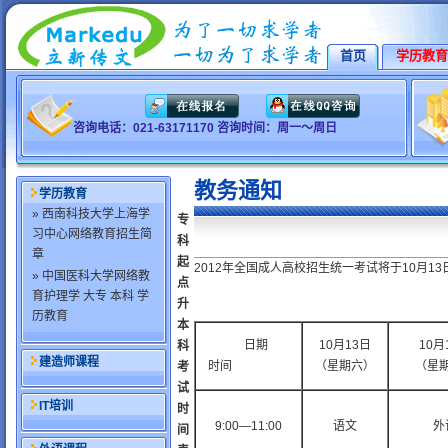
首页
学历教育
咨询电话：021-63171170 咨询时间：周一～周日
教务通知
学历教育
» 西南科技大学上海学
专
习中心网络教育招生简
科
章
起
2012年全国成人高校招生统一考试将于10月13
» 中国医科大学网络教
点
育护理学 大专 本科 学
升
历教育
本
日期
10月13日
10月
科
建造师课程
时间
（星期六）
（星
考
试
IT培训
时
9:00—11:00
语文
外
间