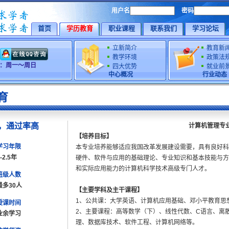
用户名
密码
首页
学历教育
职业课程
联系我们
学习论坛
立新简介
教育新
教学环境
政策法
时间：周一～周日
四大优势
就业前
中心概况
行业动态
育
，通过率高
计算机管理专
【培养目标】
学习年限
本专业培养能够适应我国改革发展建设需要，具有良好科
-2.5年
硬件、软件与应用的基础理论、专业知识和基本技能与方
和实际应用能力的计算机科学技术高级专门人才。
班级人数
最多30人
【主要学科及主干课程】
1、公共课：大学英语、计算机应用基础、邓小平教育思
授课时间
2、主要课程：高等数学（下）、线性代数、C语言、离
业余学习
理、数据库技术、软件工程、计算机网络等。