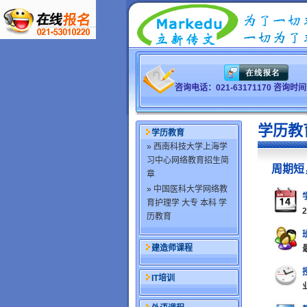
咨询电话：021-63171170 咨询
学历教
学历教育
» 西南科技大学上海学
习中心网络教育招生简
周期短
章
» 中国医科大学网络教
育护理学 大专 本科 学
2
历教育
建造师课程
IT培训