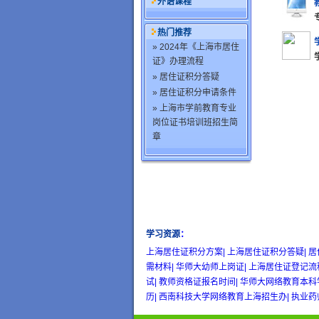
外语课程
热门推荐
» 2024年《上海市居住
证》办理流程
» 居住证积分答疑
» 居住证积分申请条件
» 上海市学前教育专业
岗位证书培训班招生简
章
学习资源
：
wow gold
buy wow gold
cheap wo
上海居住证积分方案|
上海居住证积分答疑|
居
需材料|
华师大幼师上岗证|
上海居住证登记流
试|
教师资格证报名时间|
华师大网络教育本科
历|
西南科技大学网络教育上海招生办|
执业药