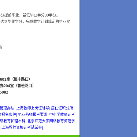
完学分提前毕业，
最低毕业学分80学分。
，达到毕业学分，完成教学计划规定的毕业实
学员
601
室（恒丰路口）
办
204
室（鲁班路口）
5082
管理办法|
上海教师上岗证辅导|
居住证积分所
师报名条件|
执业药师报考要求|
中小学教师证考
络教育护理本科|
北京师范大学网络教育师范学
|
上海教师资格证考试试卷|