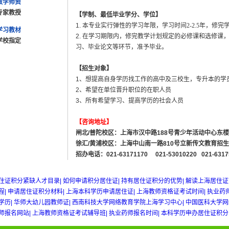
教学师资
专家教授
【学制、最低毕业学分、学位】
1. 本专业实行弹性的学习年限，
学习时间2-2.5年，修
学习教材
2. 在学习期限内，修完教学计划规定的必修课和选修课
学校指定
习、毕业论文等环节，准予毕业。
【招生对象】
1、想提高自身学历找工作的高中及三校生，专升本的
2、希望在单位晋升职位的在职人员
3、所有希望学习、提高学历的社会人员
【咨询地址】
闸北/普陀校区：上海市汉中路
188
号青少年活动中心东楼
徐汇/黄浦校区：上海中山南一路
810
号立新传文教育招生
招办电话：
021-63171170 021-53010220 021-6317
w gold
住证积分紧缺人才目录|
如何申请积分居住证|
持有居住证积分的优势|
解读上海居住证
程|
申请居住证积分材料|
上海本科学历申请居住证|
上海教师资格证考试时间|
执业药
学历|
华师大幼儿园教师证|
西南科技大学网络教育学院上海学习中心|
中国医科大学网
师报名网站|
上海教师资格证考试辅导班|
执业药师报名时间|
本科学历申办居住证积分