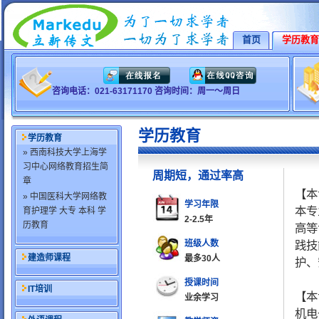
首页
学历教育
咨询电话：021-63171170 咨询时间：周一～周日
学历教育
学历教育
» 西南科技大学上海学
习中心网络教育招生简
周期短，通过率高
章
【本
» 中国医科大学网络教
学习年限
本专
育护理学 大专 本科 学
2-2.5年
历教育
高等
班级人数
践技
建造师课程
最多30人
护、
授课时间
IT培训
【本
业余学习
机电