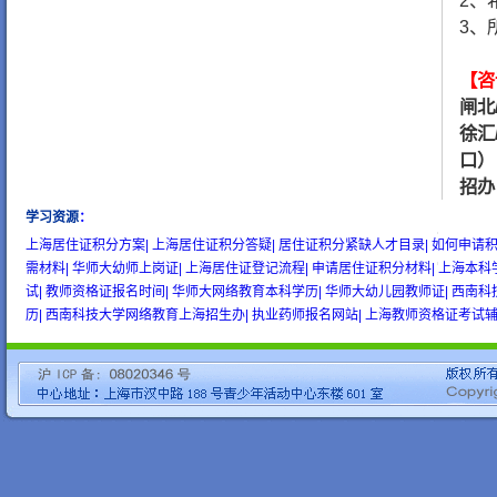
2、
3、
【咨
闸北
徐汇
口）
招办
学习资源
：
wow gold
buy wow gold
cheap wow gold
上海居住证积分方案|
上海居住证积分答疑|
居住证积分紧缺人才目录|
如何申请积
需材料|
华师大幼师上岗证|
上海居住证登记流程|
申请居住证积分材料|
上海本科
试|
教师资格证报名时间|
华师大网络教育本科学历|
华师大幼儿园教师证|
西南科
历|
西南科技大学网络教育上海招生办|
执业药师报名网站|
上海教师资格证考试辅