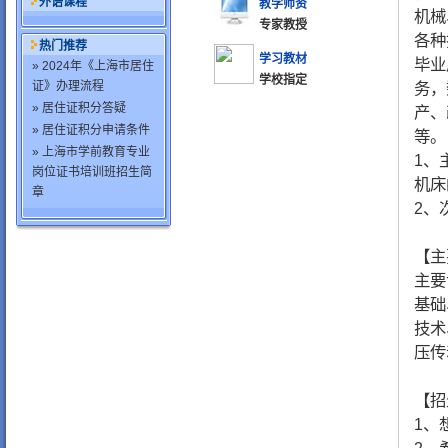
外语课程
教学师资
机械
专家教授
各种
热门推荐
学习教材
毕业
» 2024年《上海市居住
学校指定
证》办理流程
务，
» 居住证积分答疑
产、
» 居住证积分申请条件
等。
» 上海市学前教育专业
1、
岗位证书培训班招生简
机床
章
2、
【主
主要
基础
技术
压传
【招
1、