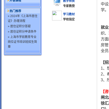
外语课程
教学师资
中设
专家教授
学。
热门推荐
学习教材
» 2024年《上海市居住
学校指定
证》办理流程
» 居住证积分答疑
就业
» 居住证积分申请条件
织、
» 上海市学前教育专业
方面
岗位证书培训班招生简
房管
章
全员
【招
1、
2、
3、
【咨
闸北
徐汇