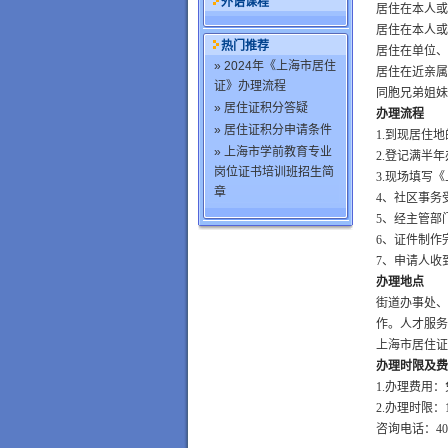
外语课程
居住在本人或
居住在本人或
热门推荐
居住在单位、
» 2024年《上海市居住
居住在近亲属
证》办理流程
同胞兄弟姐妹
» 居住证积分答疑
办理流程
» 居住证积分申请条件
1.
到现居住地
» 上海市学前教育专业
2.
登记满半年
岗位证书培训班招生简
3.
现场填写《
章
4
、社区事务
5
、经主管部
6
、证件制作
7
、申请人收
办理地点
街道办事处、
作。人才服务
上海市居住证
办理时限及费
1.
办理费用：
2.
办理时限：
咨询电话：400-