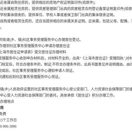
近亲属自购住房的，提供相应的房地产权证明复印件
(
验原件
);
近亲属租赁住房的，提供房屋管理部门出具的房屋租赁合同登记备案证明复印件
(
验原
学校集体宿舍的，提供单位、学校人事或者保卫部门出具的集体宿舍证明。
自购或者租赁住房的，还应当提供相应的亲属关系证明。近亲属，包括父母、配偶、
。
的街道
(
乡、镇
)
社区事务受理服务中心办理居住登记。
办理到社区事务受理服务中心申请办理居住证
上海市居住证申请表》提交居住证办理材料
受理服务中心收到申办材料后，对材料齐全的，出具“《上海市居住证》受理回执”
;
对
门核定后，符合办理条件的，制证
;
不符合办理条件的，出具书面意见并说明理由，由
完成后，社区事务受理服务中心通知申请人领证。
到通知后到社区事务受理服务中心领证。
镇
(
乡
)
人民政府设置的社区事务受理服务中心受公安部门、人力资源社会保障部门的
中心受人力资源社会保障部门的委托，具体承担《居住证》积分办理工作。
办理地点
用
免费
15
个工作日
966-3086