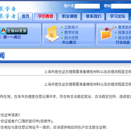
用户名
密码
首页
学历教育
职业课程
联系我们
学习论坛
立新简介
教育新
教学环境
政策法
时间：周一～周日
四大优势
就业前
中心概况
行业动态
闻
上海市居住证办理需要准备哪些材料以及办理流程是怎
上海市居住证办理需要准备哪些材料以及办理流程是怎
所在地，在本市办理居住登记满半年，符合有合法稳定就业、合法稳定住所、连续就
居住证申请表》
身份证或者户口簿的复印件
(
验原件
)
。
居住地址与居住登记地址不一致的，应当提供相应的在沪合法居住证明：