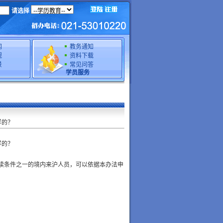
请选择
闻
教务通知
规
资料下载
景
常见问答
学员服务
样的？
样的？
读条件之一的境内来沪人员，可以依据本办法申