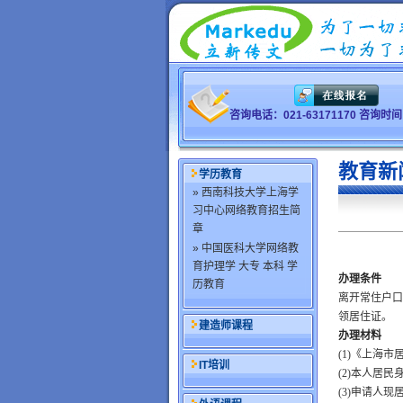
咨询电话：021-63171170 咨询
教育新
学历教育
» 西南科技大学上海学
习中心网络教育招生简
章
» 中国医科大学网络教
育护理学 大专 本科 学
办理条件
历教育
离开常住户口
领居住证。
建造师课程
办理材料
(1)
《上海市
IT培训
(2)
本人居民
(3)
申请人现