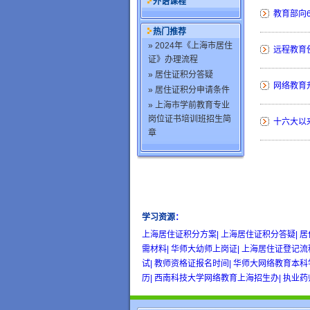
外语课程
教育部向6
热门推荐
» 2024年《上海市居住
远程教育
证》办理流程
» 居住证积分答疑
网络教育
» 居住证积分申请条件
» 上海市学前教育专业
岗位证书培训班招生简
十六大以来
章
学习资源
：
wow gold
buy wow gold
cheap wo
上海居住证积分方案|
上海居住证积分答疑|
居
需材料|
华师大幼师上岗证|
上海居住证登记流
试|
教师资格证报名时间|
华师大网络教育本科
历|
西南科技大学网络教育上海招生办|
执业药