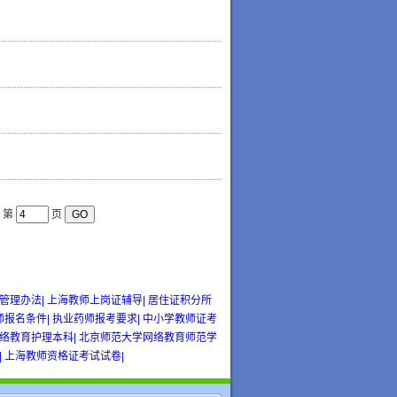
：
第
页
管理办法|
上海教师上岗证辅导|
居住证积分所
师报名条件|
执业药师报考要求|
中小学教师证考
络教育护理本科|
北京师范大学网络教育师范学
|
上海教师资格证考试试卷|