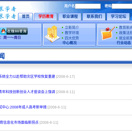
用户名
密码
首页
学历教育
职业课程
联系我们
学习论坛
立新简介
教育新
教学环境
政策法
时间：周一～周日
四大优势
就业前
中心概况
行业动态
闻
系统全力以赴帮助灾区学校恢复重建
[2008-6-17]
青年科技创新创业人才座谈会上强调
[2008-6-11]
中心:2008年成人高考新举措
[2008-6-11]
年教育信息化市场面临新拐点
[2008-6-11]