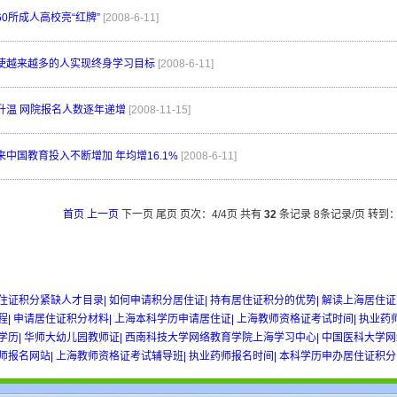
0所成人高校亮“红牌”
[2008-6-11]
使越来越多的人实现终身学习目标
[2008-6-11]
升温 网院报名人数逐年递增
[2008-11-15]
中国教育投入不断增加 年均增16.1%
[2008-6-11]
首页
上一页
下一页 尾页
页次：
4
/4页
共有
32
条记录 8条记录/页
转到
w gold
住证积分紧缺人才目录|
如何申请积分居住证|
持有居住证积分的优势|
解读上海居住证
程|
申请居住证积分材料|
上海本科学历申请居住证|
上海教师资格证考试时间|
执业药
学历|
华师大幼儿园教师证|
西南科技大学网络教育学院上海学习中心|
中国医科大学网
师报名网站|
上海教师资格证考试辅导班|
执业药师报名时间|
本科学历申办居住证积分