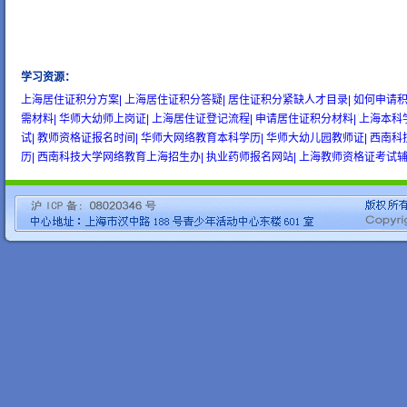
学习资源
：
wow gold
buy wow gold
cheap wow gold
上海居住证积分方案|
上海居住证积分答疑|
居住证积分紧缺人才目录|
如何申请积
需材料|
华师大幼师上岗证|
上海居住证登记流程|
申请居住证积分材料|
上海本科
试|
教师资格证报名时间|
华师大网络教育本科学历|
华师大幼儿园教师证|
西南科
历|
西南科技大学网络教育上海招生办|
执业药师报名网站|
上海教师资格证考试辅